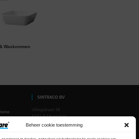
s & Waskommen
SINTRACO BV
Uitingstraat 38
lisme
5331 EJ Kerkdriel
The Netherlands
Beheer cookie toestemming
me
Email: info@sanicare.nl
Tel.: 0418 – 63 81 60