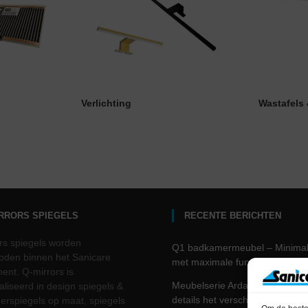
Verlichting
Wastafel
IRRORS SPIEGELS
RECENTE BERICHTEN
rs spiegels worden
Q1 badkamermeubel – Minima
den binnen het Sanicare
met maximale functionaliteit.
ment. Q-mirrors is
Meubelserie Arda – waar slim
aliseerd in design spiegels &
details het verschil maken
rspiegels op maat, spiegels