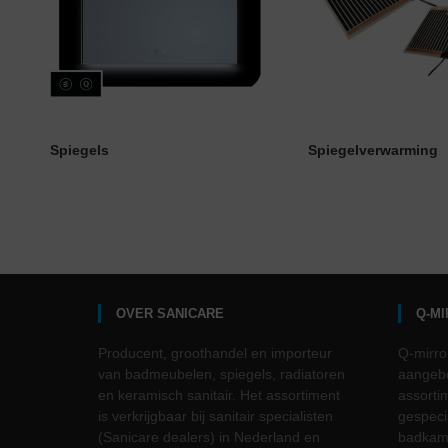
Spiegels
Spiegelverwarming
OVER SANICARE
Q-M
Producent, groothandel en importeur
Q-mirro
van badmeubelen, spiegels, radiatoren
aangebo
en keramisch sanitair. Het assortiment
assorti
is verkrijgbaar bij sanitair specialisten
gespeci
(Sanicare dealers) in Nederland en
badkame