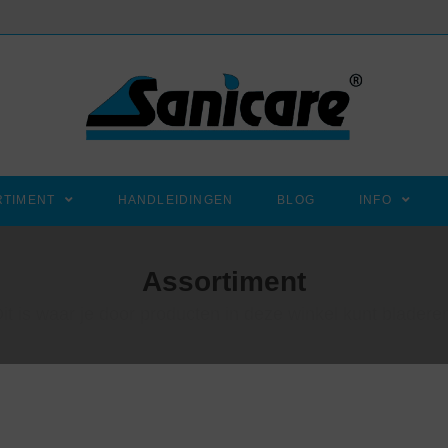
RTIMENT
HANDLEIDINGEN
BLOG
INFO
Assortiment
it is waar je door producten in deze winkel kunt bladere