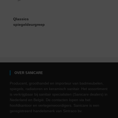
Qlassics
spiegeldeurgreep
OVER SANICARE
Producent, groothandel en importeur van badmeubelen,
spiegels, radiatoren en keramisch sanitair. Het assortiment
is verkrijgbaar bij sanitair specialisten (Sanicare dealers) in
Nederland en België. De contacten lopen via het
hoofdkantoor en vertegenwoordigers. Sanicare is een
geregistreerd handelsmerk van Sintraco bv.