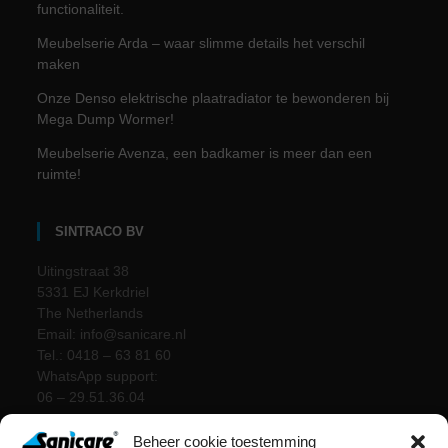
functionaliteit.
Meubelserie Arda – waar slimme details het verschil
maken
Onze Denso elektrische plaatradiator te bewonderen bij
Mega Dump Wormer!
Meubelserie Avenza, een badkamer is meer dan een
ruimte!
SINTRACO BV
Uitingstraat 38
5331 EJ Kerkdriel
The Netherlands
Email: info@sanicare.nl
Tel.: 0418 – 63 81 60
WhatsApp support:
06 – 29.51.36.04
Beheer cookie toestemming