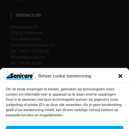
SINTRACO BV
Uitingstraat 38
5331 EJ Kerkdriel
The Netherlands
Email: info@sanicare.nl
Tel.: 0418 – 63 81 60
WhatsApp support:
06 – 29.51.36.04
Beheer cookie toestemming
Om de beste ervaringen te bieden, gebruiken wij technologieën zoals
cookies om informatie over je apparaat op te slaan en/of te raadplegen.
Door in te stemmen met deze technologieën kunnen wij gegevens zoals
surfgedrag of unieke ID's op deze site verwerken. Als je geen toestemming
geeft of uw toestemming intrekt, kan dit een nadelige invloed hebben op
bepaalde functies en mogelijkheden.