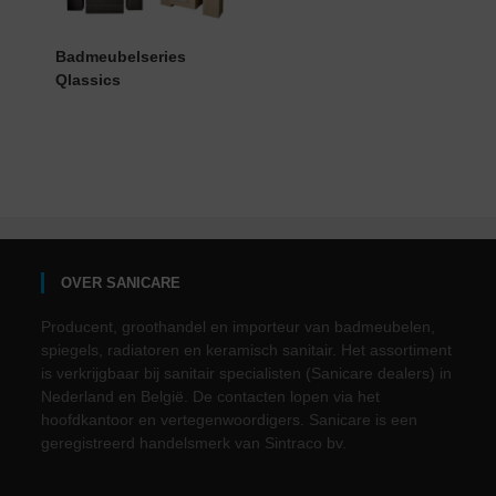
Badmeubelseries
Qlassics
OVER SANICARE
Producent, groothandel en importeur van badmeubelen,
spiegels, radiatoren en keramisch sanitair. Het assortiment
is verkrijgbaar bij sanitair specialisten (Sanicare dealers) in
Nederland en België. De contacten lopen via het
hoofdkantoor en vertegenwoordigers. Sanicare is een
geregistreerd handelsmerk van Sintraco bv.