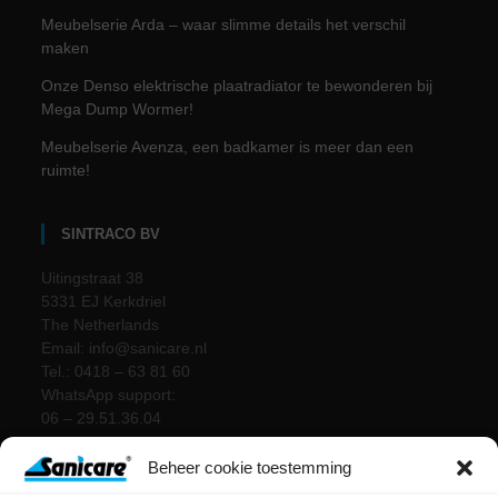
Meubelserie Arda – waar slimme details het verschil
maken
Onze Denso elektrische plaatradiator te bewonderen bij
Mega Dump Wormer!
Meubelserie Avenza, een badkamer is meer dan een
ruimte!
SINTRACO BV
Uitingstraat 38
5331 EJ Kerkdriel
The Netherlands
Email: info@sanicare.nl
Tel.: 0418 – 63 81 60
WhatsApp support:
06 – 29.51.36.04
Beheer cookie toestemming