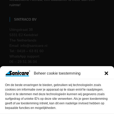
ruimte!
SINTRACO BV
Uitingstraat 38
5331 EJ Kerkdriel
The Netherlands
Email: info@sanicare.nl
Tel.: 0418 – 63 81 60
WhatsApp support:
06 – 29.51.36.04
Beheer cookie toestemming
Om de beste ervaringen te bieden, gebruiken wij technologieën zoals
cookies om informatie over je apparaat op te slaan en/of te raadplegen.
Door in te stemmen met deze technologieën kunnen wij gegevens zoals
surfgedrag of unieke ID's op deze site verwerken. Als je geen toestemming
geeft of uw toestemming intrekt, kan dit een nadelige invloed hebben op
bepaalde functies en mogelijkheden.