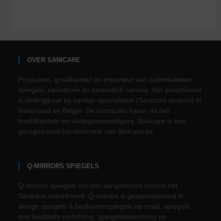
OVER SANICARE
Producent, groothandel en importeur van badmeubelen,
spiegels, radiatoren en keramisch sanitair. Het assortiment
is verkrijgbaar bij sanitair specialisten (Sanicare dealers) in
Nederland en België. De contacten lopen via het
hoofdkantoor en vertegenwoordigers. Sanicare is een
geregistreerd handelsmerk van Sintraco bv.
Q-MIRRORS SPIEGELS
Q-mirrors spiegels worden aangeboden binnen het
Sanicare assortiment. Q-mirrors is gespecialiseerd in
design spiegels & badkamerspiegels op maat, spiegels
met kwaliteits verlichting, spiegelverwarming en