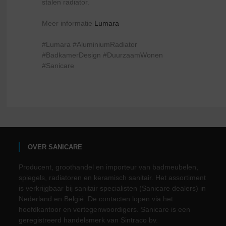
stalen radiator.
Meer informatie
Lumara
#Lumara #AluminiumRadiator
#BadkamerDesign #DuurzaamWonen
#Sanicare
OVER SANICARE
Producent, groothandel en importeur van badmeubelen,
spiegels, radiatoren en keramisch sanitair. Het assortiment
is verkrijgbaar bij sanitair specialisten (Sanicare dealers) in
Nederland en België. De contacten lopen via het
hoofdkantoor en vertegenwoordigers. Sanicare is een
geregistreerd handelsmerk van Sintraco bv.