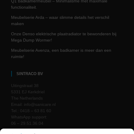
Q1 badkamermeubel – Minimalisme met maximale
functionaliteit.
Meubelserie Arda – waar slimme details het verschil
maken
Onze Denso elektrische plaatradiator te bewonderen bij
Mega Dump Wormer!
Meubelserie Avenza, een badkamer is meer dan een
ruimte!
SINTRACO BV
Uitingstraat 38
5331 EJ Kerkdriel
The Netherlands
Email: info@sanicare.nl
Tel.: 0418 – 63 81 60
WhatsApp support:
06 – 29.51.36.04