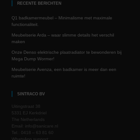
RECENTE BERICHTEN
Q1 badkamermeubel – Minimalisme met maximale
functionaliteit.
Meubelserie Arda – waar slimme details het verschil
maken
Onze Denso elektrische plaatradiator te bewonderen bij
Mega Dump Wormer!
Meubelserie Avenza, een badkamer is meer dan een
ruimte!
SINTRACO BV
Uitingstraat 38
5331 EJ Kerkdriel
The Netherlands
Email: info@sanicare.nl
Tel.: 0418 – 63 81 60
WhatsApp support: