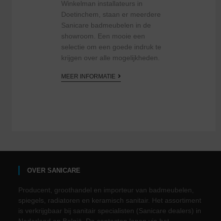
Winkelman installateurs in
Doetinchem, staan er meerdere
Sanicare badmeubelen in de
showroom. Een mooie een
selectie om een goede indruk te
krijgen over alle mogelijkheden.
MEER INFORMATIE
OVER SANICARE
Producent, groothandel en importeur van badmeubelen,
spiegels, radiatoren en keramisch sanitair. Het assortiment
is verkrijgbaar bij sanitair specialisten (Sanicare dealers) in