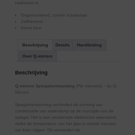
realiseren is.
Ongemonteerd, zonder schakelaar
Zelfklevend
Kema keur
Beschrijving
Details
Handleiding
Over Q-mirrors
Beschrijving
Q-mirrors Spiegelverwarming
(Per element) –
by
Q-
Mirrors
Spiegelverwarming verhindert de vorming van
condensatie van waterdamp op de voorzijde van de
spiegel. Het is een verwarmde elektrische weerstand,
welke de temperatuur van het glas in enkele minuten
zal doen stijgen. Dit vermindert de