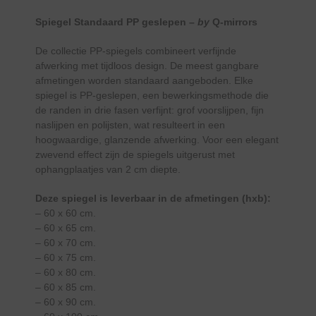
Spiegel Standaard PP geslepen –
by
Q-mirrors
De collectie PP-spiegels combineert verfijnde
afwerking met tijdloos design. De meest gangbare
afmetingen worden standaard aangeboden. Elke
spiegel is PP-geslepen, een bewerkingsmethode die
de randen in drie fasen verfijnt: grof voorslijpen, fijn
naslijpen en polijsten, wat resulteert in een
hoogwaardige, glanzende afwerking. Voor een elegant
zwevend effect zijn de spiegels uitgerust met
ophangplaatjes van 2 cm diepte.
Deze spiegel is leverbaar in de afmetingen (hxb):
– 60 x 60 cm.
– 60 x 65 cm.
– 60 x 70 cm.
– 60 x 75 cm.
– 60 x 80 cm.
– 60 x 85 cm.
– 60 x 90 cm.