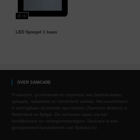
LED Spiegel 1 baan
OVER SANICARE
Producent, groothandel en importeur van badmeubelen,
spiegels, radiatoren en keramisch sanitair. Het assortiment
is verkrijgbaar bij sanitair specialisten (Sanicare dealers) in
Nederland en België. De contacten lopen via het
hoofdkantoor en vertegenwoordigers. Sanicare is een
geregistreerd handelsmerk van Sintraco bv.