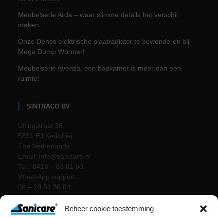
Meubelserie Arda – waar slimme details het verschil
maken
Onze Denso elektrische plaatradiator te bewonderen bij
Mega Dump Wormer!
Meubelserie Avenza, een badkamer is meer dan een
ruimte!
SINTRACO BV
Uitingstraat 38
5331 EJ Kerkdriel
The Netherlands
Email: info@sanicare.nl
Tel.: 0418 – 63 81 60
WhatsApp support:
06 – 29.51.36.04
Beheer cookie toestemming