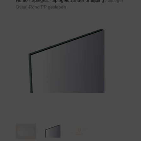
Home
/
Spiegels
/
Spiegels zonder omlijsting
/ Spiegel
Ovaal-Rond PP geslepen