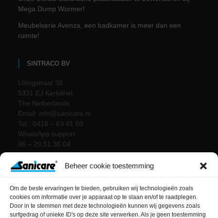
Mega Dump Wormer!
Meubelserie Avenza, een badkamer is meer dan een
ruimte!
SINTRACO BV
Uitingstraat 38
5331 EJ Kerkdriel
The Netherlands
Email: info@sanicare.nl
Tel.: 0418 – 63 81 60
WhatsApp support:
06 – 29.51.36.04
Beheer cookie toestemming
Om de beste ervaringen te bieden, gebruiken wij technologieën zoals
cookies om informatie over je apparaat op te slaan en/of te raadplegen.
Door in te stemmen met deze technologieën kunnen wij gegevens zoals
surfgedrag of unieke ID's op deze site verwerken. Als je geen toestemming