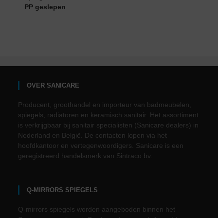
PP geslepen
OVER SANICARE
Producent, groothandel en importeur van badmeubelen,
spiegels, radiatoren en keramisch sanitair. Het assortiment
is verkrijgbaar bij sanitair specialisten (Sanicare dealers) in
Nederland en België. De contacten lopen via het
hoofdkantoor en vertegenwoordigers. Sanicare is een
geregistreerd handelsmerk van Sintraco bv.
Q-MIRRORS SPIEGELS
Q-mirrors spiegels worden aangeboden binnen het