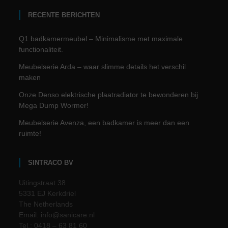
RECENTE BERICHTEN
Q1 badkamermeubel – Minimalisme met maximale
functionaliteit.
Meubelserie Arda – waar slimme details het verschil
maken
Onze Denso elektrische plaatradiator te bewonderen bij
Mega Dump Wormer!
Meubelserie Avenza, een badkamer is meer dan een
ruimte!
SINTRACO BV
Uitingstraat 38
5331 EJ Kerkdriel
The Netherlands
Email: info@sanicare.nl
Tel.: 0418 – 63 81 60