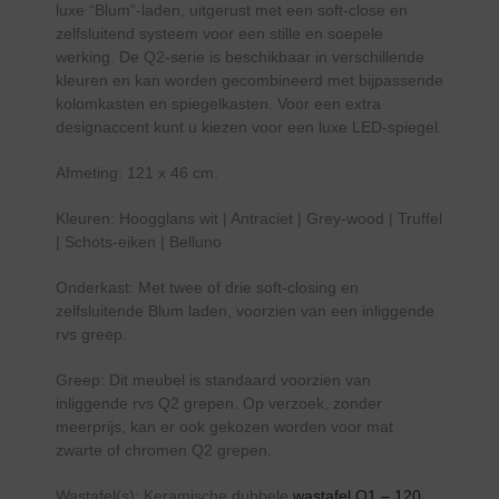
luxe “Blum”-laden, uitgerust met een soft-close en
zelfsluitend systeem voor een stille en soepele
werking. De Q2-serie is beschikbaar in verschillende
kleuren en kan worden gecombineerd met bijpassende
kolomkasten en spiegelkasten. Voor een extra
designaccent kunt u kiezen voor een luxe LED-spiegel.
Afmeting: 121 x 46 cm.
Kleuren: Hoogglans wit | Antraciet | Grey-wood | Truffel
| Schots-eiken | Belluno
Onderkast: Met twee of drie soft-closing en
zelfsluitende Blum laden, voorzien van een inliggende
rvs greep.
Greep: Dit meubel is standaard voorzien van
inliggende rvs Q2 grepen. Op verzoek, zonder
meerprijs, kan er ook gekozen worden voor mat
zwarte of chromen Q2 grepen.
Wastafel(s): Keramische dubbele
wastafel Q1 – 120