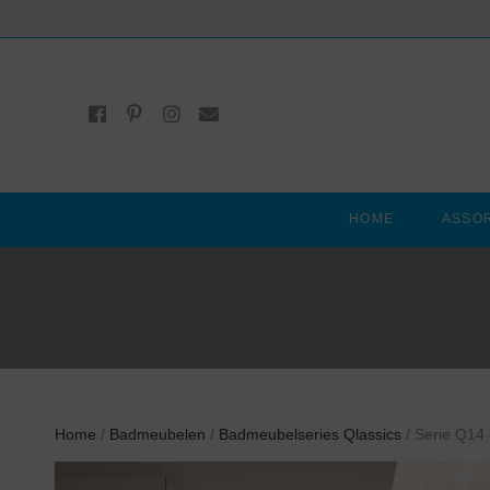
HOME
ASSO
Home
/
Badmeubelen
/
Badmeubelseries Qlassics
/ Serie Q14