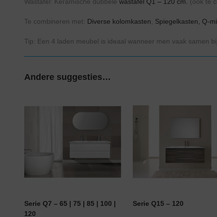
Wastafel: Keramische dubbele
wastafel Q1 – 120 cm.
(ook te
Te combineren met:
Diverse kolomkasten
,
Spiegelkasten,
Q-mi
Tip: Een 4 laden meubel is ideaal wanneer men vaak samen bij
Andere suggesties…
Serie Q7 – 65 | 75 | 85 | 100 |
Serie Q15 – 120
120