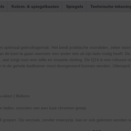
els
Kolom- & spiegelkasten
Spiegels
Technische tekenin
met optimaal gebruiksgemak. Het biedt praktische voordelen, zeker wan
aan de kant te gaan wanneer een ander iets uit zijn lade nodig heeft. D
, wat zorgt voor een stille en soepele sluiting. De Q14 is een robuust 
ten in de gehele badkamer mooi doorgevoerd kunnen worden. Uiteraard z
s-eiken | Belluno
lum laden, voorzien van een luxe chromen greep
4 grepen. Op verzoek, zonder meerprijs, kan er ook gekozen worden v