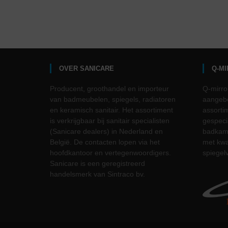
OVER SANICARE
Q-M
Producent, groothandel en importeur
Q-mirro
van badmeubelen, spiegels, radiatoren
aangebo
en keramisch sanitair. Het assortiment
assorti
is verkrijgbaar bij sanitair specialisten
gespeci
(Sanicare dealers) in Nederland en
badkame
België. De contacten lopen via het
met kwal
hoofdkantoor en vertegenwoordigers.
spiegel
Sanicare is een geregistreerd
handelsmerk van Sintraco bv.