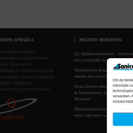
IRRORS SPIEGELS
RECENTE BERICHTEN
rs spiegels worden
Q1 badkamermeubel – Minima
den binnen het Sanicare
met maximale functionaliteit.
ment. Q-mirrors is
Meubelserie Arda – waar slim
aliseerd in design spiegels &
details het verschil maken
rspiegels op maat, spiegels
Om de beste 
iteits verlichting,
informatie o
Onze Denso elektrische plaatra
verwarming en zandstralen.
technologieë
te bewonderen bij Mega Dump
verwerken. A
Wormer!
invloed heb
Meubelserie Avenza, een badk
meer dan een ruimte!