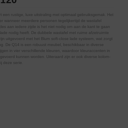
 een rustige, luxe uitstraling met optimaal gebruiksgemak. Het
ker wanneer meerdere personen tegelijkertijd de wastafel
des aan iedere zijde is het niet nodig om aan de kant te gaan
 lade nodig heeft. De dubbele wastafel met ruime afzetruimte
 zijn uitgevoerd met het Blum soft-close lade systeem, wat zorgt
ting. De Q14 is een robuust meubel, beschikbaar in diverse
ijgen in vier verschillende kleuren, waardoor kleuraccenten in
evoerd kunnen worden. Uiteraard zijn er ook diverse kolom-
j deze serie.