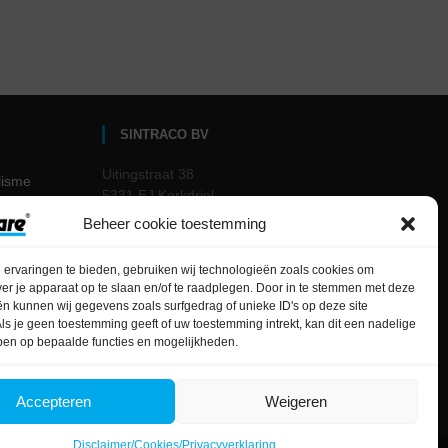
SINTRACO BV
Uitingstraat 38
lisme
5331 EJ Kerkdriel
The Netherlands
Beheer cookie toestemming
me
Email: info@sanicare.nl
Tel.: 0418 – 63 81 60
ervaringen te bieden, gebruiken wij technologieën zoals cookies om
WhatsApp support:
ver je apparaat op te slaan en/of te raadplegen. Door in te stemmen met deze
diator
06 – 29.51.36.04
n kunnen wij gegevens zoals surfgedrag of unieke ID's op deze site
ls je geen toestemming geeft of uw toestemming intrekt, kan dit een nadelige
ben op bepaalde functies en mogelijkheden.
amer is
Accepteren
Weigeren
Disclaimer/Cookies/Privacyverklaring