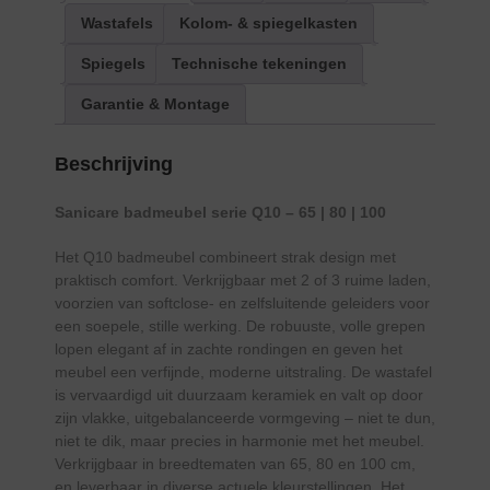
Wastafels
Kolom- & spiegelkasten
Spiegels
Technische tekeningen
Garantie & Montage
Beschrijving
Sanicare badmeubel serie Q10 – 65 | 80 | 100
Het Q10 badmeubel combineert strak design met
praktisch comfort. Verkrijgbaar met 2 of 3 ruime laden,
voorzien van softclose- en zelfsluitende geleiders voor
een soepele, stille werking. De robuuste, volle grepen
lopen elegant af in zachte rondingen en geven het
meubel een verfijnde, moderne uitstraling. De wastafel
is vervaardigd uit duurzaam keramiek en valt op door
zijn vlakke, uitgebalanceerde vormgeving – niet te dun,
niet te dik, maar precies in harmonie met het meubel.
Verkrijgbaar in breedtematen van 65, 80 en 100 cm,
en leverbaar in diverse actuele kleurstellingen. Het