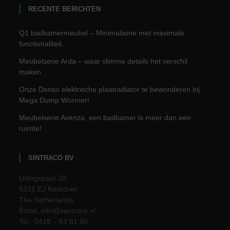
RECENTE BERICHTEN
Q1 badkamermeubel – Minimalisme met maximale
functionaliteit.
Meubelserie Arda – waar slimme details het verschil
maken
Onze Denso elektrische plaatradiator te bewonderen bij
Mega Dump Wormer!
Meubelserie Avenza, een badkamer is meer dan een
ruimte!
SINTRACO BV
Uitingstraat 38
5331 EJ Kerkdriel
The Netherlands
Email: info@sanicare.nl
Tel.: 0418 – 63 81 60