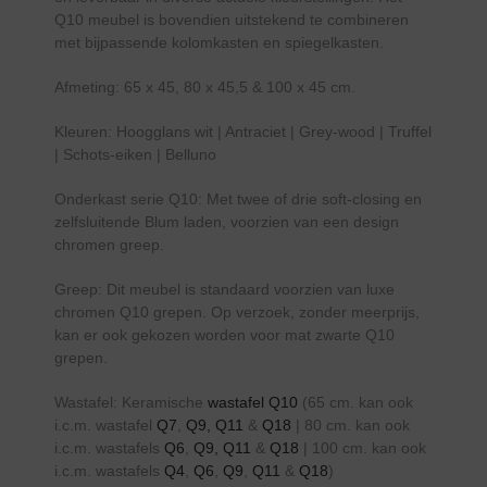
Q10 meubel is bovendien uitstekend te combineren
met bijpassende kolomkasten en spiegelkasten.
Afmeting: 65 x 45, 80 x 45,5 & 100 x 45 cm.
Kleuren: Hoogglans wit | Antraciet | Grey-wood | Truffel
| Schots-eiken | Belluno
Onderkast serie Q10: Met twee of drie soft-closing en
zelfsluitende Blum laden, voorzien van een design
chromen greep.
Greep: Dit meubel is standaard voorzien van luxe
chromen Q10 grepen. Op verzoek, zonder meerprijs,
kan er ook gekozen worden voor mat zwarte Q10
grepen.
Wastafel: Keramische
wastafel Q10
(65 cm. kan ook
i.c.m. wastafel
Q7
,
Q9,
Q11
&
Q18
| 80 cm. kan ook
i.c.m. wastafels
Q6
,
Q9,
Q11
&
Q18
| 100 cm. kan ook
i.c.m. wastafels
Q4
,
Q6
,
Q9
,
Q11
&
Q18
)