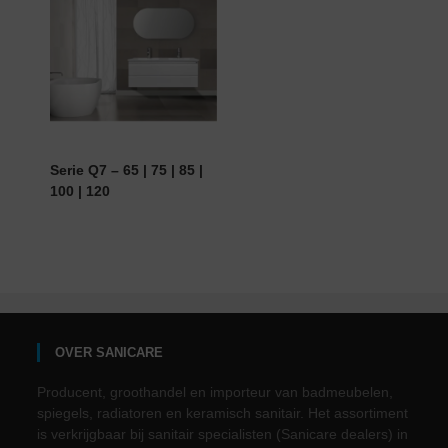
Serie Q7 – 65 | 75 | 85 |
100 | 120
OVER SANICARE
Producent, groothandel en importeur van badmeubelen,
spiegels, radiatoren en keramisch sanitair. Het assortiment
is verkrijgbaar bij sanitair specialisten (Sanicare dealers) in