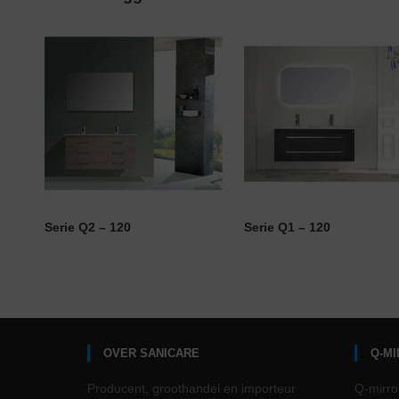
Serie Q2 – 120
Serie Q1 – 120
OVER SANICARE
Q-M
Producent, groothandel en importeur
Q-mirro