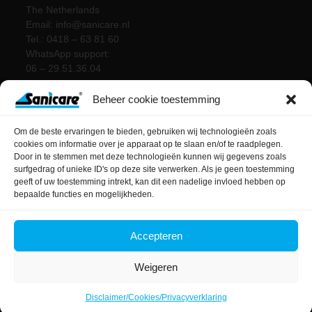
The Netherlands
Email: info@sanicare.nl
Tel.: 0418 – 63 81 60
WhatsApp support:
06 – 29.51.36.04
Beheer cookie toestemming
Om de beste ervaringen te bieden, gebruiken wij technologieën zoals
cookies om informatie over je apparaat op te slaan en/of te raadplegen.
Door in te stemmen met deze technologieën kunnen wij gegevens zoals
surfgedrag of unieke ID's op deze site verwerken. Als je geen toestemming
geeft of uw toestemming intrekt, kan dit een nadelige invloed hebben op
bepaalde functies en mogelijkheden.
Accepteren
Weigeren
FAQ
Blog
Contact
Disclaimer/Cookies/Privacyverklaring
Copyright Sanicare® 2026 | Sanicare® is een geregistreerd handelsmerk van
Disclaimer/Cookies/Privacyverklaring
Sintraco BV