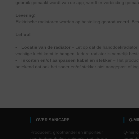
gebruik gemaakt wordt van de app, wordt er verbinding gemaakt
Levering:
Elektrische radiatoren worden op bestelling geproduceerd. Be
Let op!
Locatie van de radiator
– Let op dat de handdoekradiator l
vochtige lucht komt te hangen. Iedere radiator is namelijk best
Inkorten en/of aanpassen kabel en stekker
– Het product
betekend dat ook het snoer en/of stekker niet aangepast of i
OVER SANICARE
Q-M
Producent, groothandel en importeur
Q-mirro
van badmeubelen, spiegels, radiatoren
aangebo