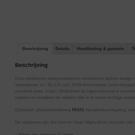
Beschrijving
Details
Handleiding & garantie
T
Beschrijving
Deze elektrische designradiatoren combineren tijdloos design
spiraalsnoer (+/- 50-120 cm), HVW-thermostaat, ontluchtingsplu
overdruk (max. 3 bar). Ontluchten bij ingebruikname is aanbevo
radiator en installeer de radiator niet in of naast vochtige zon
Optioneel: afstandsbediening
REMS
(temperatuurregeling, wis
De radiatoren zijn dus kant en klaar! Afgevuld en voorzien van
– Alleen een stroompunt nodig