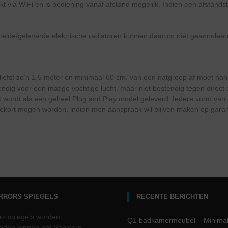
 via WiFi en is bediening vanaf afstand mogelijk. Indien een afstands
stelde/geleverde elektrische radiatoren kunnen daarom niet geannulee
iefst zo’n 1.5 meter en minimaal 60 cm. van een natgroep af moet hang
endig voor een matige vochtige lucht, maar niet bestendig tegen direct 
 wordt als een geheel Plug and Play model geleverd. Iedere vorm van ga
ngekort mogen worden, indien men aanspraak wil blijven maken op garan
IRRORS SPIEGELS
RECENTE BERICHTEN
rs spiegels worden
Q1 badkamermeubel – Minima
den binnen het Sanicare