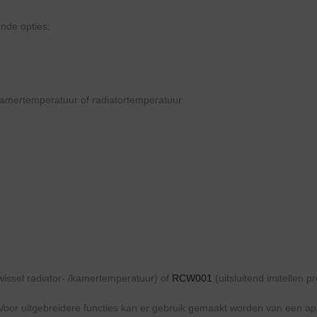
ende opties:
amertemperatuur of radiatortemperatuur
issel radiator- /kamertemperatuur) of
RCW001
(uitsluitend instellen 
 Voor uitgebreidere functies kan er gebruik gemaakt worden van een a