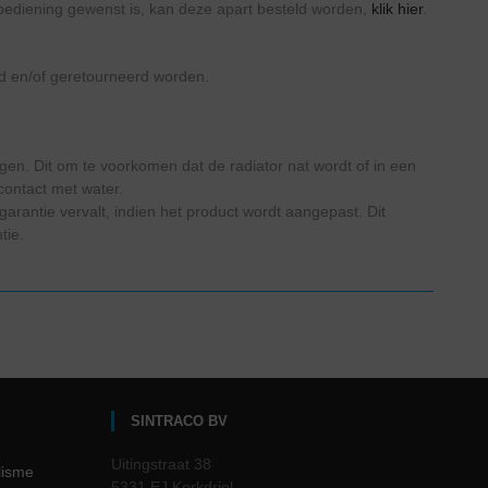
bediening gewenst is, kan deze apart besteld worden,
klik hier
.
rd en/of geretourneerd worden.
en. Dit om te voorkomen dat de radiator nat wordt of in een
contact met water.
rantie vervalt, indien het product wordt aangepast. Dit
tie.
SINTRACO BV
Uitingstraat 38
lisme
5331 EJ Kerkdriel