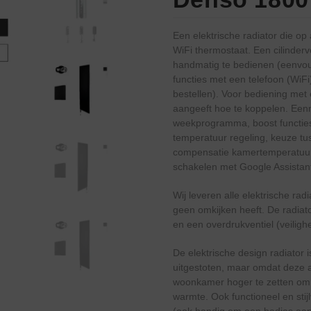
Een elektrische radiator die op
WiFi thermostaat. Een cilinder
handmatig te bedienen (eenvoud
functies met een telefoon (WiFi
bestellen). Voor bediening met
aangeeft hoe te koppelen. Eenma
weekprogramma, boost functies,
temperatuur regeling, keuze t
compensatie kamertemperatuur, 
schakelen met Google Assistant
Wij leveren alle elektrische ra
geen omkijken heeft. De radiato
en een overdrukventiel (veilighe
De elektrische design radiator 
uitgestoten, maar omdat deze a
woonkamer hoger te zetten om 
warmte. Ook functioneel en sti
(ook handig om een badjas aan