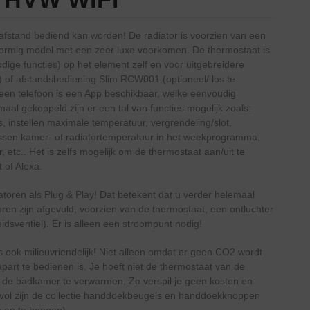
 afstand bediend kan worden! De radiator is voorzien van een
vormig model met een zeer luxe voorkomen. De thermostaat is
ige functies) op het element zelf en voor uitgebreidere
) of afstandsbediening Slim RCW001 (optioneel/ los te
 een telefoon is een App beschikbaar, welke eenvoudig
al gekoppeld zijn er een tal van functies mogelijk zoals:
 instellen maximale temperatuur, vergrendeling/slot,
ussen kamer- of radiatortemperatuur in het weekprogramma,
etc.. Het is zelfs mogelijk om de thermostaat aan/uit te
 of Alexa.
diatoren als Plug & Play! Dat betekent dat u verder helemaal
ren zijn afgevuld, voorzien van de thermostaat, een ontluchter
idsventiel). Er is alleen een stroompunt nodig!
is ook milieuvriendelijk! Niet alleen omdat er geen CO2 wordt
part te bedienen is. Je hoeft niet de thermostaat van de
de badkamer te verwarmen. Zo verspil je geen kosten en
jlvol zijn de collectie handdoekbeugels en handdoekknoppen
 op te hangen).