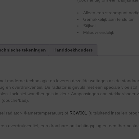
Alleen een stroompunt nodi
Gemakkelijk aan te sluiten
Stijlvol
Milieuvriendelijk
echnische tekeningen
Handdoekhouders
 met moderne technologie en leveren dezelfde wattages als de standaar
g en overdrukventiel. De radiator is gevuld met een speciale vloeistof 
len. Inclusief wandbeugels in kleur. Aanpassingen aan stekker/snoer zi
es (douche/bad).
sel radiator- /kamertemperatuur) of
RCW001
(uitsluitend instellen pro
 een overdrukventiel, een draaibare ontluchtingsplug en een thermostaa