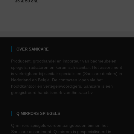
35 & 50 cm.
OVER SANICARE
Producent, groothandel en importeur van badmeubelen,
spiegels, radiatoren en keramisch sanitair. Het assortiment
is verkrijgbaar bij sanitair specialisten (Sanicare dealers) in
Nederland en België. De contacten lopen via het
hoofdkantoor en vertegenwoordigers. Sanicare is een
geregistreerd handelsmerk van Sintraco bv.
Q-MIRRORS SPIEGELS
Q-mirrors spiegels worden aangeboden binnen het
Sanicare assortiment. Q-mirrors is gespecialiseerd in