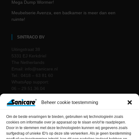
Mega Dump Wormer!
Meubelserie Avenza, een badkamer is meer dan een
ruimte!
SINTRACO BV
Uitingstraat 38
5331 EJ Kerkdriel
The Netherlands
Email: info@sanicare.nl
Tel.: 0418 – 63 81 60
WhatsApp support:
06 – 29.51.36.04
Beheer cookie toestemming
Om de beste ervaringen te bieden, gebruiken wij technologieën zoals
cookies om informatie over je apparaat op te slaan en/of te raadplegen.
Door in te stemmen met deze technologieën kunnen wij gegevens zoals
surfgedrag of unieke ID's op deze site verwerken. Als je geen toestemming