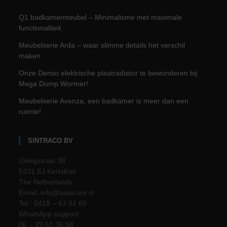
Q1 badkamermeubel – Minimalisme met maximale
functionaliteit.
Meubelserie Arda – waar slimme details het verschil
maken
Onze Denso elektrische plaatradiator te bewonderen bij
Mega Dump Wormer!
Meubelserie Avenza, een badkamer is meer dan een
ruimte!
SINTRACO BV
Uitingstraat 38
5331 EJ Kerkdriel
The Netherlands
Email: info@sanicare.nl
Tel.: 0418 – 63 81 60
WhatsApp support:
06 – 29.51.36.04