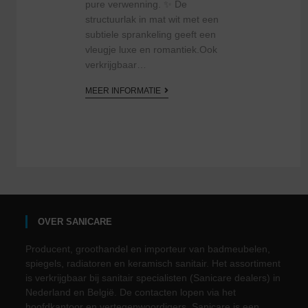
pure verwenning. ✨ De
structuurlak in mat wit met een
subtiele sprankeling geeft een
vleugje luxe en romantiek.Ook
verkrijgbaar…
MEER INFORMATIE
OVER SANICARE
Producent, groothandel en importeur van badmeubelen,
spiegels, radiatoren en keramisch sanitair. Het assortiment
is verkrijgbaar bij sanitair specialisten (Sanicare dealers) in
Nederland en België. De contacten lopen via het
hoofdkantoor en vertegenwoordigers. Sanicare is een