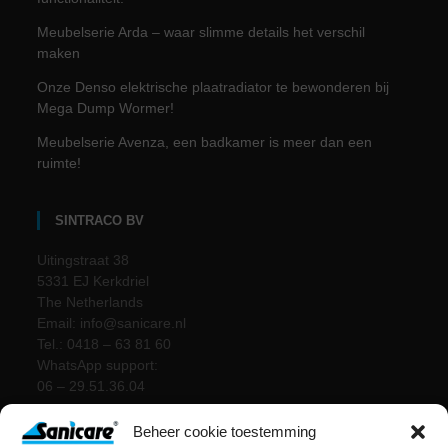
Meubelserie Arda – waar slimme details het verschil
maken
Onze Denso elektrische plaatradiator te bewonderen bij
Mega Dump Wormer!
Meubelserie Avenza, een badkamer is meer dan een
ruimte!
SINTRACO BV
Uitingstraat 38
5331 EJ Kerkdriel
The Netherlands
Email: info@sanicare.nl
Tel.: 0418 – 63 81 60
WhatsApp support:
06 – 29.51.36.04
Beheer cookie toestemming