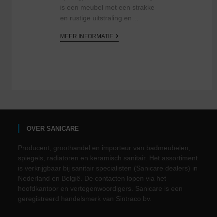
is een meubel met een strakke
en rustige uitstraling en…
MEER INFORMATIE
OVER SANICARE
Producent, groothandel en importeur van badmeubelen,
spiegels, radiatoren en keramisch sanitair. Het assortiment
is verkrijgbaar bij sanitair specialisten (Sanicare dealers) in
Nederland en België. De contacten lopen via het
hoofdkantoor en vertegenwoordigers. Sanicare is een
geregistreerd handelsmerk van Sintraco bv.