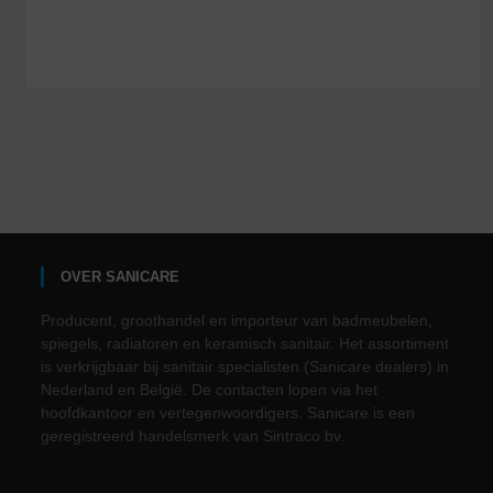
OVER SANICARE
Producent, groothandel en importeur van badmeubelen,
spiegels, radiatoren en keramisch sanitair. Het assortiment
is verkrijgbaar bij sanitair specialisten (Sanicare dealers) in
Nederland en België. De contacten lopen via het
hoofdkantoor en vertegenwoordigers. Sanicare is een
geregistreerd handelsmerk van Sintraco bv.