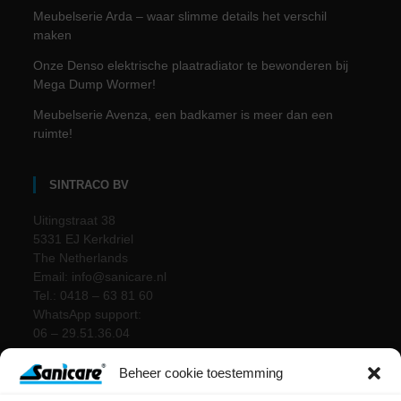
Meubelserie Arda – waar slimme details het verschil
maken
Onze Denso elektrische plaatradiator te bewonderen bij
Mega Dump Wormer!
Meubelserie Avenza, een badkamer is meer dan een
ruimte!
SINTRACO BV
Uitingstraat 38
5331 EJ Kerkdriel
The Netherlands
Email: info@sanicare.nl
Tel.: 0418 – 63 81 60
WhatsApp support:
06 – 29.51.36.04
Beheer cookie toestemming