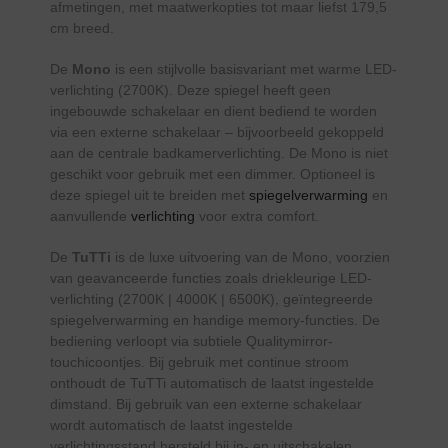
afmetingen, met maatwerkopties tot maar liefst 179,5
cm breed.
De
Mono
is een stijlvolle basisvariant met warme LED-
verlichting (2700K). Deze spiegel heeft geen
ingebouwde schakelaar en dient bediend te worden
via een externe schakelaar – bijvoorbeeld gekoppeld
aan de centrale badkamerverlichting. De Mono is niet
geschikt voor gebruik met een dimmer. Optioneel is
deze spiegel uit te breiden met
spiegelverwarming
en
aanvullende
verlichting
voor extra comfort.
De
TuTTi
is de luxe uitvoering van de Mono, voorzien
van geavanceerde functies zoals driekleurige LED-
verlichting (2700K | 4000K | 6500K), geïntegreerde
spiegelverwarming en handige memory-functies. De
bediening verloopt via subtiele Qualitymirror-
touchicoontjes. Bij gebruik met continue stroom
onthoudt de TuTTi automatisch de laatst ingestelde
dimstand. Bij gebruik van een externe schakelaar
wordt automatisch de laatst ingestelde
verlichtingsstand hersteld bij in- en uitschakelen