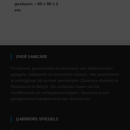
geslepen – 60 x 90 x 2
cm.
OVER SANICARE
Producent, groothandel en importeur van badmeubelen,
spiegels, radiatoren en keramisch sanitair. Het assortiment
is verkrijgbaar bij sanitair specialisten (Sanicare dealers) in
Nederland en België. De contacten lopen via het
hoofdkantoor en vertegenwoordigers. Sanicare is een
geregistreerd handelsmerk van Sintraco bv.
Q-MIRRORS SPIEGELS