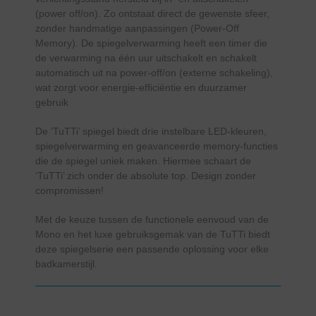
(power off/on). Zo ontstaat direct de gewenste sfeer,
zonder handmatige aanpassingen (Power-Off
Memory). De spiegelverwarming heeft een timer die
de verwarming na één uur uitschakelt en schakelt
automatisch uit na power-off/on (externe schakeling),
wat zorgt voor energie-efficiëntie en duurzamer
gebruik
De ‘TuTTi’ spiegel biedt drie instelbare LED-kleuren,
spiegelverwarming en geavanceerde memory-functies
die de spiegel uniek maken. Hiermee schaart de
‘TuTTi’ zich onder de absolute top. Design zonder
compromissen!
Met de keuze tussen de functionele eenvoud van de
Mono en het luxe gebruiksgemak van de TuTTi biedt
deze spiegelserie een passende oplossing voor elke
badkamerstijl.