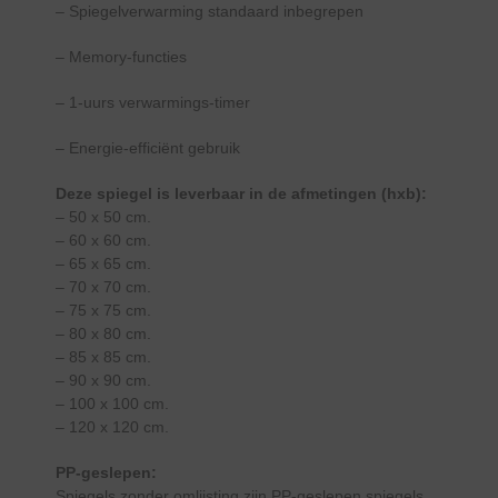
– Spiegelverwarming standaard inbegrepen
– Memory-functies
– 1-uurs verwarmings-timer
– Energie-efficiënt gebruik
Deze spiegel is leverbaar in de afmetingen (hxb):
– 50 x 50 cm.
– 60 x 60 cm.
– 65 x 65 cm.
– 70 x 70 cm.
– 75 x 75 cm.
– 80 x 80 cm.
– 85 x 85 cm.
– 90 x 90 cm.
– 100 x 100 cm.
– 120 x 120 cm.
PP-geslepen:
Spiegels zonder omlijsting zijn PP-geslepen spiegels.