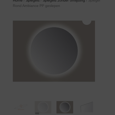
Home
/
Spiegels
/
Spiegels zonder omlijsting
/ Spiegel
Rond Ambiance PP geslepen