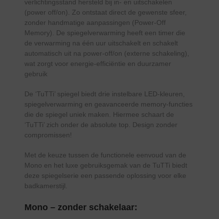
verlichtingsstand hersteld bij in- en uitschakelen
(power off/on). Zo ontstaat direct de gewenste sfeer,
zonder handmatige aanpassingen (Power-Off
Memory). De spiegelverwarming heeft een timer die
de verwarming na één uur uitschakelt en schakelt
automatisch uit na power-off/on (externe schakeling),
wat zorgt voor energie-efficiëntie en duurzamer
gebruik
De ‘TuTTi’ spiegel biedt drie instelbare LED-kleuren,
spiegelverwarming en geavanceerde memory-functies
die de spiegel uniek maken. Hiermee schaart de
‘TuTTi’ zich onder de absolute top. Design zonder
compromissen!
Met de keuze tussen de functionele eenvoud van de
Mono en het luxe gebruiksgemak van de TuTTi biedt
deze spiegelserie een passende oplossing voor elke
badkamerstijl.
Mono – zonder schakelaar: