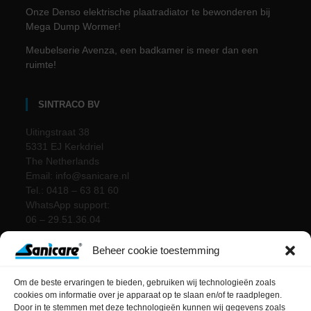
Onze Denso elektrische plaatradiator te bewonderen bij
Mega Dump Wormer!
Meubelserie Avenza, een badkamer is meer dan een
ruimte!
SINTRACO BV
Uitingstraat 38
5331 EJ Kerkdriel
The Netherlands
Email: info@sanicare.nl
Tel.: 0418 – 63 81 60
WhatsApp support:
06 – 29.51.36.04
Beheer cookie toestemming
Om de beste ervaringen te bieden, gebruiken wij technologieën zoals
cookies om informatie over je apparaat op te slaan en/of te raadplegen.
Door in te stemmen met deze technologieën kunnen wij gegevens zoals