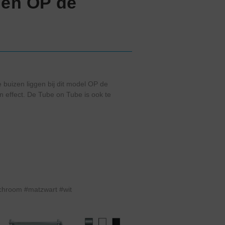
gen OP de
 buizen liggen bij dit model OP de
n effect. De Tube on Tube is ook te
chroom #matzwart #wit