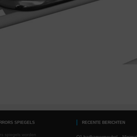
IRRORS SPIEGELS
RECENTE BERICHTEN
rs spiegels worden
Q1 badkamermeubel – Minima