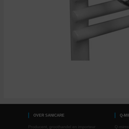
OVER SANICARE
Q-M
Producent, groothandel en importeur
Q-mirro