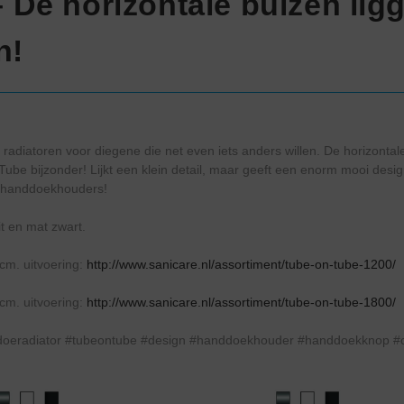
 De horizontale buizen lig
n!
adiatoren voor diegene die net even iets anders willen. De horizontale
Tube bijzonder! Lijkt een klein detail, maar geeft een enorm mooi desig
 handdoekhouders!
it en mat zwart.
cm. uitvoering:
http://www.sanicare.nl/assortiment/tube-on-tube-1200/
cm. uitvoering:
http://www.sanicare.nl/assortiment/tube-on-tube-1800/
nddoeradiator #tubeontube #design #handdoekhouder #handdoekknop #