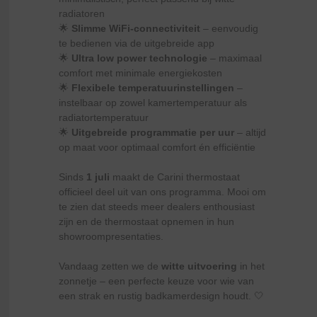
radiatoren
🌟
Slimme WiFi-connectiviteit
– eenvoudig
te bedienen via de uitgebreide app
🌟
Ultra low power technologie
– maximaal
comfort met minimale energiekosten
🌟
Flexibele temperatuurinstellingen
–
instelbaar op zowel kamertemperatuur als
radiatortemperatuur
🌟
Uitgebreide programmatie per uur
– altijd
op maat voor optimaal comfort én efficiëntie
Sinds
1 juli
maakt de Carini thermostaat
officieel deel uit van ons programma. Mooi om
te zien dat steeds meer dealers enthousiast
zijn en de thermostaat opnemen in hun
showroompresentaties.
Vandaag zetten we de
witte uitvoering
in het
zonnetje – een perfecte keuze voor wie van
een strak en rustig badkamerdesign houdt. 🤍