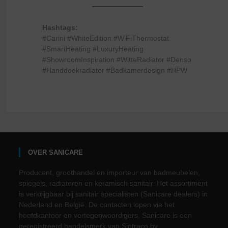
Hashtags:
#Carini #WhiteEdition #WiFiThermostat
#SmartHeating #LuxuryHeating
#ShowroomInspiration #WitteRadiator #Denso
#Handdoekradiator #Badkamerdesign #HPW
OVER SANICARE
Producent, groothandel en importeur van badmeubelen,
spiegels, radiatoren en keramisch sanitair. Het assortiment
is verkrijgbaar bij sanitair specialisten (Sanicare dealers) in
Nederland en België. De contacten lopen via het
hoofdkantoor en vertegenwoordigers. Sanicare is een
geregistreerd handelsmerk van Sintraco bv.