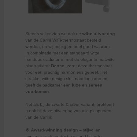
Steeds vaker zien we ook de
witte uitvoering
van de Carini WiFi-thermostaat besteld
worden, en wij begrijpen heel goed waarom.
In combinatie met een standaard witte
handdoekradiator óf met de elegante matwitte
plaatradiator
Denso
, zorgt deze thermostaat
voor een prachtig harmonieus geheel. Het
strakke, witte design sluit naadloos aan en
geeft de badkamer een
luxe en sereen
voorkomen
.
Net als bij de zwarte & silver variant, profiteert
u ook bij deze uitvoering van alle pluspunten
van de Carini:
🌟
Award-winning design
– stijlvol en
minimalistisch, perfect passend bij witte