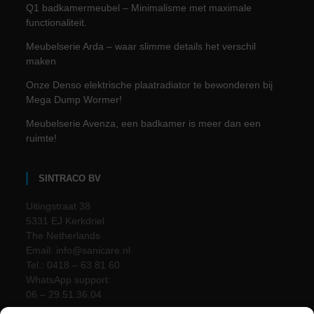
Q1 badkamermeubel – Minimalisme met maximale
functionaliteit.
Meubelserie Arda – waar slimme details het verschil
maken
Onze Denso elektrische plaatradiator te bewonderen bij
Mega Dump Wormer!
Meubelserie Avenza, een badkamer is meer dan een
ruimte!
SINTRACO BV
Uitingstraat 38
5331 EJ Kerkdriel
The Netherlands
Email: info@sanicare.nl
Tel.: 0418 – 63 81 60
WhatsApp support:
06 – 29.51.36.04