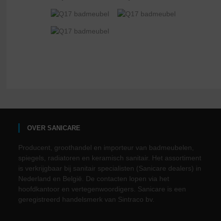
OVER SANICARE
Producent, groothandel en importeur van badmeubelen,
spiegels, radiatoren en keramisch sanitair. Het assortiment
is verkrijgbaar bij sanitair specialisten (Sanicare dealers) in
Nederland en België. De contacten lopen via het
hoofdkantoor en vertegenwoordigers. Sanicare is een
geregistreerd handelsmerk van Sintraco bv.