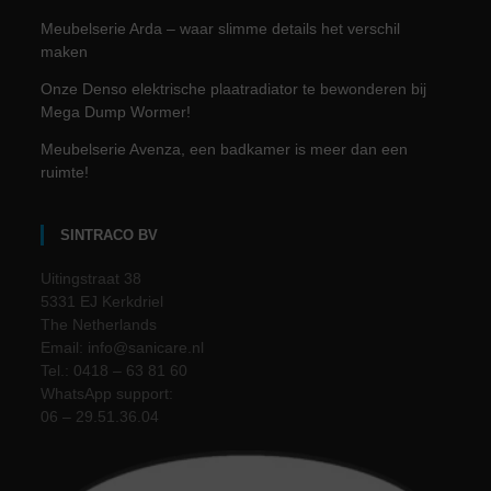
Meubelserie Arda – waar slimme details het verschil
maken
Onze Denso elektrische plaatradiator te bewonderen bij
Mega Dump Wormer!
Meubelserie Avenza, een badkamer is meer dan een
ruimte!
SINTRACO BV
Uitingstraat 38
5331 EJ Kerkdriel
The Netherlands
Email: info@sanicare.nl
Tel.: 0418 – 63 81 60
WhatsApp support:
06 – 29.51.36.04