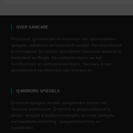
OVER SANICARE
Producent, groothandel en importeur van badmeubelen,
spiegels, radiatoren en keramisch sanitair. Het assortiment
is verkrijgbaar bij sanitair specialisten (Sanicare dealers) in
Nederland en België. De contacten lopen via het
hoofdkantoor en vertegenwoordigers. Sanicare is een
geregistreerd handelsmerk van Sintraco bv.
Q-MIRRORS SPIEGELS
Q-mirrors spiegels worden aangeboden binnen het
Sanicare assortiment. Q-mirrors is gespecialiseerd in
design spiegels & badkamerspiegels op maat, spiegels
met kwaliteits verlichting, spiegelverwarming en
zandstralen.