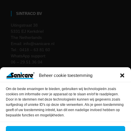
SINTRACO BV
Uitingstraat 38
5331 EJ Kerkdriel
The Netherlands
Email: info@sanicare.nl
Tel.: 0418 – 63 81 60
WhatsApp support:
06 – 29.51.36.04
Beheer cookie toestemming
Om de beste ervaringen te bieden, gebruiken wij technologieën zoals
cookies om informatie over je apparaat op te slaan en/of te raadplegen.
Door in te stemmen met deze technologieën kunnen wij gegevens zoals
surfgedrag of unieke ID's op deze site verwerken. Als je geen toestemming
geeft of uw toestemming intrekt, kan dit een nadelige invloed hebben op
bepaalde functies en mogelijkheden.