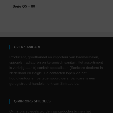
Serie Q5 – 80
OVER SANICARE
Producent, groothandel en importeur van badmeubelen,
spiegels, radiatoren en keramisch sanitair. Het assortiment
is verkrijgbaar bij sanitair specialisten (Sanicare dealers) in
Nederland en België. De contacten lopen via het
hoofdkantoor en vertegenwoordigers. Sanicare is een
geregistreerd handelsmerk van Sintraco bv.
Q-MIRRORS SPIEGELS
Q-mirrors spiegels worden aangeboden binnen het