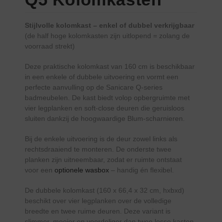
Stijlvolle kolomkast – enkel of dubbel verkrijgbaar
(de half hoge kolomkasten zijn uitlopend = zolang de
voorraad strekt)
Deze praktische kolomkast van 160 cm is beschikbaar
in een enkele of dubbele uitvoering en vormt een
perfecte aanvulling op de Sanicare Q-series
badmeubelen. De kast biedt volop opbergruimte met
vier legplanken en soft-close deuren die geruisloos
sluiten dankzij de hoogwaardige Blum-scharnieren.
Bij de enkele uitvoering is de deur zowel links als
rechtsdraaiend te monteren. De onderste twee
planken zijn uitneembaar, zodat er ruimte ontstaat
voor een
optionele wasbox
– handig én flexibel.
De dubbele kolomkast (160 x 66,4 x 32 cm, hxbxd)
beschikt over vier legplanken over de volledige
breedte en twee ruime deuren. Deze variant is
slimmer, mooier en voordeliger dan twee losse kasten.