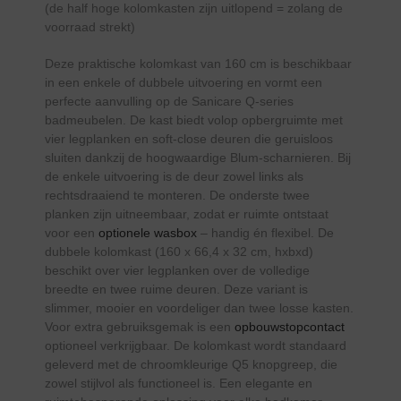
(de half hoge kolomkasten zijn uitlopend = zolang de
voorraad strekt)
Deze praktische kolomkast van 160 cm is beschikbaar
in een enkele of dubbele uitvoering en vormt een
perfecte aanvulling op de Sanicare Q-series
badmeubelen. De kast biedt volop opbergruimte met
vier legplanken en soft-close deuren die geruisloos
sluiten dankzij de hoogwaardige Blum-scharnieren. Bij
de enkele uitvoering is de deur zowel links als
rechtsdraaiend te monteren. De onderste twee
planken zijn uitneembaar, zodat er ruimte ontstaat
voor een
optionele wasbox
– handig én flexibel. De
dubbele kolomkast (160 x 66,4 x 32 cm, hxbxd)
beschikt over vier legplanken over de volledige
breedte en twee ruime deuren. Deze variant is
slimmer, mooier en voordeliger dan twee losse kasten.
Voor extra gebruiksgemak is een
opbouwstopcontact
optioneel verkrijgbaar. De kolomkast wordt standaard
geleverd met de chroomkleurige Q5 knopgreep, die
zowel stijlvol als functioneel is. Een elegante en