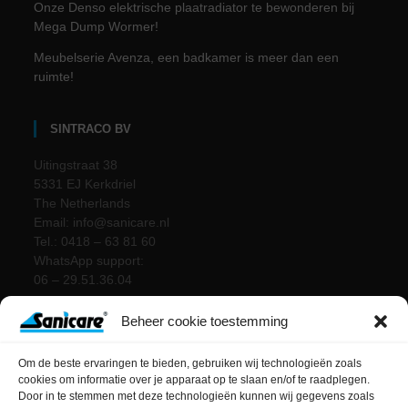
Onze Denso elektrische plaatradiator te bewonderen bij
Mega Dump Wormer!
Meubelserie Avenza, een badkamer is meer dan een
ruimte!
SINTRACO BV
Uitingstraat 38
5331 EJ Kerkdriel
The Netherlands
Email: info@sanicare.nl
Tel.: 0418 – 63 81 60
WhatsApp support:
06 – 29.51.36.04
Beheer cookie toestemming
Om de beste ervaringen te bieden, gebruiken wij technologieën zoals
cookies om informatie over je apparaat op te slaan en/of te raadplegen.
Door in te stemmen met deze technologieën kunnen wij gegevens zoals