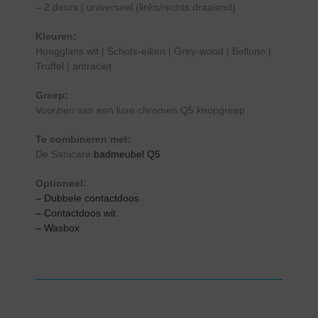
– 2 deurs | universeel (links/rechts draaiend)
Kleuren:
Hoogglans wit | Schots-eiken | Grey-wood | Belluno |
Truffel | antraciet
Greep:
Voorzien van een luxe chromen Q5 knopgreep
Te combineren met:
De Sanicare
badmeubel Q5
Optioneel:
– Dubbele contactdoos
– Contactdoos wit
– Wasbox