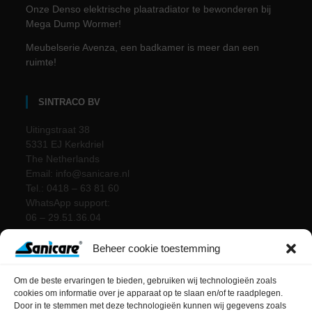
Onze Denso elektrische plaatradiator te bewonderen bij
Mega Dump Wormer!
Meubelserie Avenza, een badkamer is meer dan een
ruimte!
SINTRACO BV
Uitingstraat 38
5331 EJ Kerkdriel
The Netherlands
Email: info@sanicare.nl
Tel.: 0418 – 63 81 60
WhatsApp support:
06 – 29.51.36.04
Beheer cookie toestemming
Om de beste ervaringen te bieden, gebruiken wij technologieën zoals
cookies om informatie over je apparaat op te slaan en/of te raadplegen.
Door in te stemmen met deze technologieën kunnen wij gegevens zoals