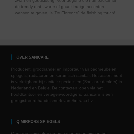
zwart en goudkleurig. Voor degene die hun badkamer
de trendy mat zwarte of goudkleurige accenten
wensen te geven, is ‘De Florence” de finishing touch!
OVER SANICARE
Producent, groothandel en importeur van badmeubelen,
spiegels, radiatoren en keramisch sanitair. Het assortiment
is verkrijgbaar bij sanitair specialisten (Sanicare dealers) in
Nederland en België. De contacten lopen via het
hoofdkantoor en vertegenwoordigers. Sanicare is een
geregistreerd handelsmerk van Sintraco bv.
Q-MIRRORS SPIEGELS
Q-mirrors spiegels worden aangeboden binnen het