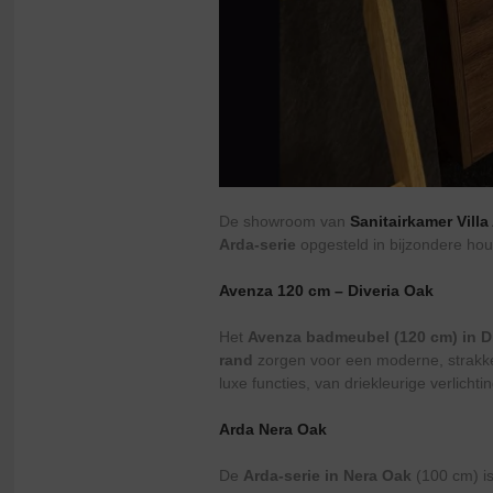
De showroom van
Sanitairkamer Villa
Arda-serie
opgesteld in bijzondere hou
Avenza 120 cm – Diveria Oak
Het
Avenza badmeubel (120 cm) in D
rand
zorgen voor een moderne, strakke
luxe functies, van driekleurige verlicht
Arda Nera Oak
De
Arda-serie in Nera Oak
(100 cm) is