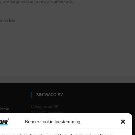
g is doorgetrokken aan de binnenzijde.
ies live.
SINTRACO BV
Uitingstraat 38
lisme
5331 EJ Kerkdriel
The Netherlands
Beheer cookie toestemming
me
Email: info@sanicare.nl
Tel.: 0418 – 63 81 60