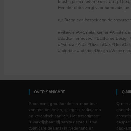
krachtige en moderne uitstraling. Bijp
Een detail dat zorgt voor harmonie, per
👉 Breng een bezoek aan de showroo
#VillaArenA #Sanitairkamer #Amster
#Badkamermeubel #BadkamerDesign #
#Avenza #Arda #DiveriaOak #NeraOak 
#Interieur #InterieurDesign #Wooninsp
OVER SANICARE
Q-M
Producent, groothandel en importeur
Q-mirro
van badmeubelen, spiegels, radiatoren
aangebo
en keramisch sanitair. Het assortiment
assorti
is verkrijgbaar bij sanitair specialisten
gespeci
(Sanicare dealers) in Nederland en
badkame