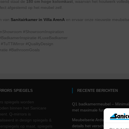
assend staat de
180 cm hoge kolomkast
, waarvan het houtwerk volledi
fect afgestemd op het meubel zelf.
m van
Sanitairkamer in Villa ArenA
en ervaar onze nieuwste meubelser
damShowroom #ShowroomInspiration
BadkamerInspiratie #LuxeBadkamer
#TuTTiMirror #QualityDesign
iratie #BathroomGoals
IRRORS SPIEGELS
RECENTE BERICHTEN
rs spiegels worden
Q1 badkamermeubel – Minima
den binnen het Sanicare
met maximale functionaliteit.
ment. Q-mirrors is
Meubelserie Arda – waar slim
aliseerd in design spiegels &
details het verschil maken
rspiegels op maat, spiegels