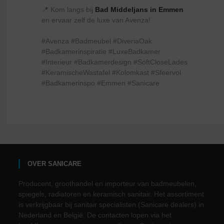
📍 Kom langs bij
Bad Middeljans in Emmen
en ervaar zelf de luxe van Avenza!
#Avenza #Badmeubel #DiveriaOak
#Badkamerinspiratie #LuxeBadkamer
#Interieur #Badkamerdesign #SoftCloseLades
#KeramischeWastafel #Kolomkast #Sfeervol
#Badkamerinspo #Emmen #Sanicare
OVER SANICARE
Producent, groothandel en importeur van badmeubelen,
spiegels, radiatoren en keramisch sanitair. Het assortiment
is verkrijgbaar bij sanitair specialisten (Sanicare dealers) in
Nederland en België. De contacten lopen via het